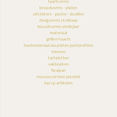
taartvorms
broodvorms - platen
uitstekers - poche - douillen
deegvorms st.niklaas
biscuitvorms eindejaar
materiaal
grillen-fouets
houtmateriaal alu-platen puntzeefden
messen
tarteletten
vakboeken
flexipan
moussevormen plastiek
haccp artikelen