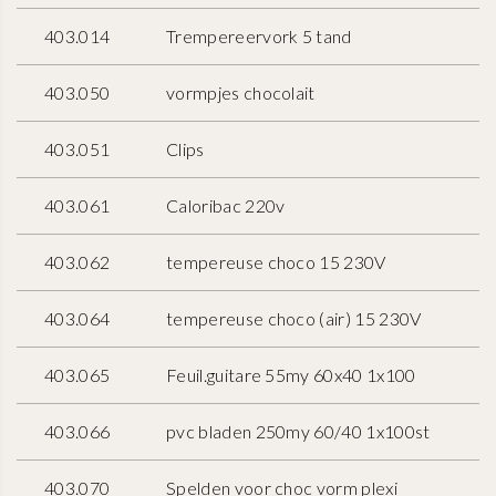
403.014
Trempereervork 5 tand
403.050
vormpjes chocolait
403.051
Clips
403.061
Caloribac 220v
403.062
tempereuse choco 15 230V
403.064
tempereuse choco (air) 15 230V
403.065
Feuil.guitare 55my 60x40 1x100
403.066
pvc bladen 250my 60/40 1x100st
403.070
Spelden voor choc vorm plexi