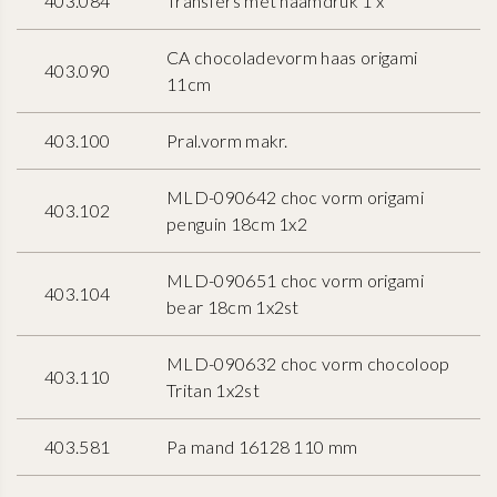
403.084
Transfers met naamdruk 1 x
CA chocoladevorm haas origami
403.090
11cm
403.100
Pral.vorm makr.
MLD-090642 choc vorm origami
403.102
penguin 18cm 1x2
MLD-090651 choc vorm origami
403.104
bear 18cm 1x2st
MLD-090632 choc vorm chocoloop
403.110
Tritan 1x2st
403.581
Pa mand 16128 110 mm