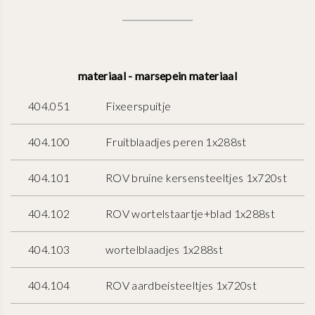
materiaal - marsepein materiaal
404.051
Fixeerspuitje
404.100
Fruitblaadjes peren 1x288st
404.101
ROV bruine kersensteeltjes 1x720st
404.102
ROV wortelstaartje+blad 1x288st
404.103
wortelblaadjes 1x288st
404.104
ROV aardbeisteeltjes 1x720st