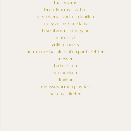
taartvorms
broodvorms - platen
uitstekers - poche - douillen
deegvorms st.niklaas
biscuitvorms eindejaar
materiaal
grillen-fouets
houtmateriaal alu-platen puntzeefden
messen
tarteletten
vakboeken
flexipan
moussevormen plastiek
haccp artikelen