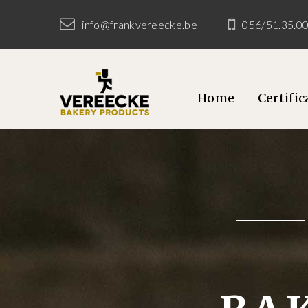
info@frankvereecke.be
056/51.35.0
Home
Certifi