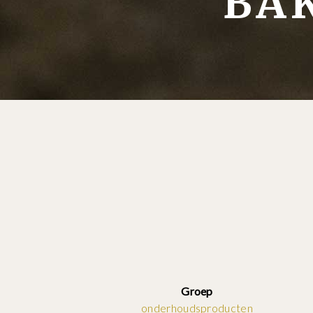
BA
Groep
onderhoudsproducten