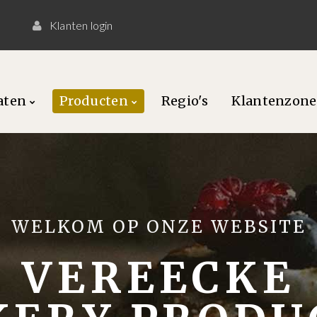
0
Klanten login
caten
Producten
Regio's
Klantenzone
WELKOM OP ONZE WEBSITE
VEREECKE